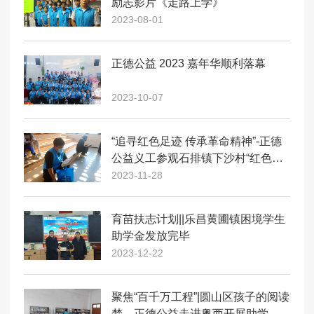
励志影片《走路上学》
2023-08-01
正德公益 2023 嘉年华顺利落幕
2023-10-07
“追寻红色足迹 传承革命精神”-正德
公益义工参观石排镇下沙村“红色印
象”暨爱国主义教育系列活动
2023-11-28
育苗扶志计划||乐昌黄圃镇困境学生
助学金发放完毕
2023-12-22
聚焦“百千万工程”|圆山区孩子的阅读
梦，正德公益走进粤西开展助学活